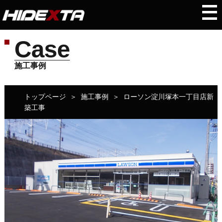
Case
施工事例
トップページ
＞
施工事例
＞
ローソン淀川塚本一丁目店新
築工事