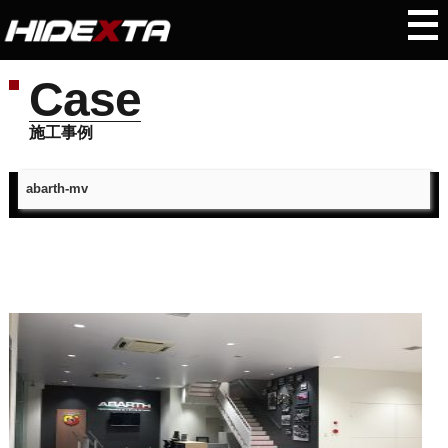
Case
施工事例
abarth-mv
トップページ
＞
施工事例
＞
abarth-mv