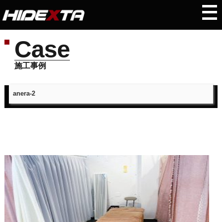
Case
施工事例
anera-2
トップページ
＞
施工事例
＞
anera-2