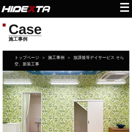
Case
施工事例
トップページ
＞
施工事例
＞
放課後等デイサービス そら
空、新装工事