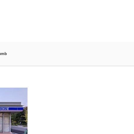
例
＞
lowsontsukagutikita-thumb
humb