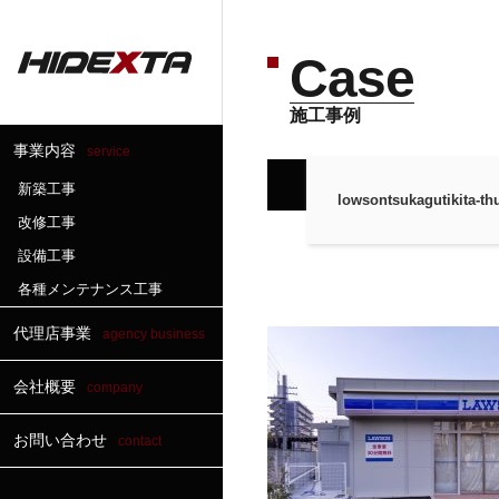
Case
施工事例
事業内容
service
トップページ
＞
施工事
新築工事
lowsontsukagutikita-t
改修工事
設備工事
各種メンテナンス工事
代理店事業
agency business
会社概要
company
お問い合わせ
contact