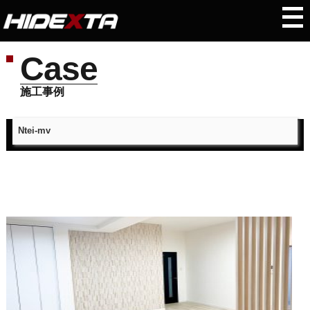
Case
施工事例
Ntei-mv
トップページ
＞
施工事例
＞
Ntei-mv